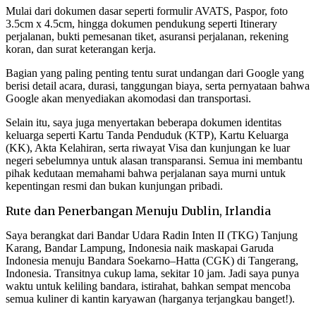
Mulai dari dokumen dasar seperti formulir AVATS, Paspor, foto
3.5cm x 4.5cm, hingga dokumen pendukung seperti Itinerary
perjalanan, bukti pemesanan tiket, asuransi perjalanan, rekening
koran, dan surat keterangan kerja.
Bagian yang paling penting tentu surat undangan dari Google yang
berisi detail acara, durasi, tanggungan biaya, serta pernyataan bahwa
Google akan menyediakan akomodasi dan transportasi.
Selain itu, saya juga menyertakan beberapa dokumen identitas
keluarga seperti Kartu Tanda Penduduk (KTP), Kartu Keluarga
(KK), Akta Kelahiran, serta riwayat Visa dan kunjungan ke luar
negeri sebelumnya untuk alasan transparansi. Semua ini membantu
pihak kedutaan memahami bahwa perjalanan saya murni untuk
kepentingan resmi dan bukan kunjungan pribadi.
Rute dan Penerbangan Menuju Dublin, Irlandia
Saya berangkat dari Bandar Udara Radin Inten II (TKG) Tanjung
Karang, Bandar Lampung, Indonesia naik maskapai Garuda
Indonesia menuju Bandara Soekarno–Hatta (CGK) di Tangerang,
Indonesia. Transitnya cukup lama, sekitar 10 jam. Jadi saya punya
waktu untuk keliling bandara, istirahat, bahkan sempat mencoba
semua kuliner di kantin karyawan (harganya terjangkau banget!).